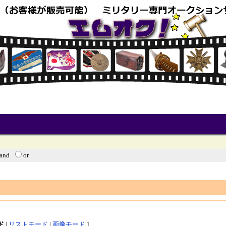
and
or
ド
|
リストモード
|
画像モード
]