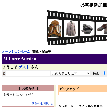
オークションホーム
>勲章・記章等
M Force Auction
ようこそ
ゲスト
さん
||| お知らせ |||
ピックアップ
お知らせはありません
...以前のお知らせ
表示モード：[
タイトル&画像モー