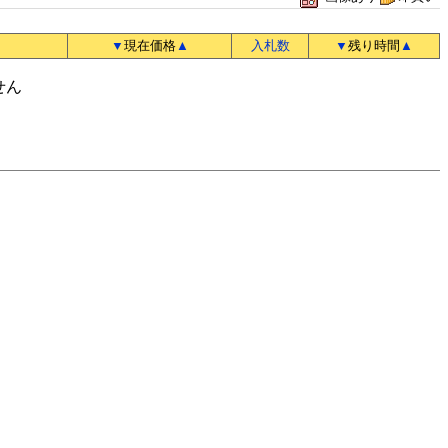
▼
現在価格
▲
入札数
▼
残り時間
▲
せん