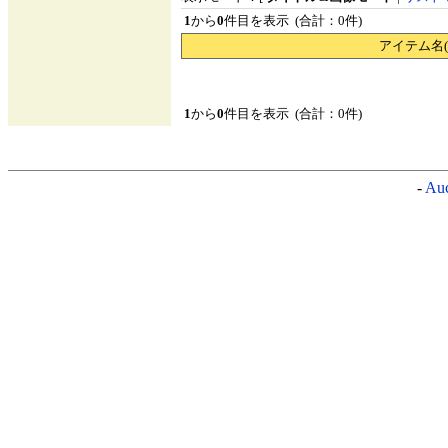
1
から
0
件目を表示 (合計：0件)
アイテム名(
1
から
0
件目を表示 (合計：0件)
-
Auc