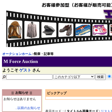
オークションホーム
>勲章・記章等
M Force Auction
ようこそ
ゲスト
さん
||| お知らせ |||
ピックアップ
お知らせはありません
...以前のお知らせ
表示モード：[
タイトル&画像モード
|
リスト