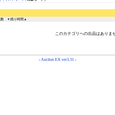
札数
▼
残り時間
▲
このカテゴリへの出品はありま
-
Auction EX ver3.31
-