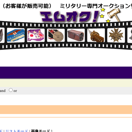
and
or
ド
|
リストモード
|
画像モード
]