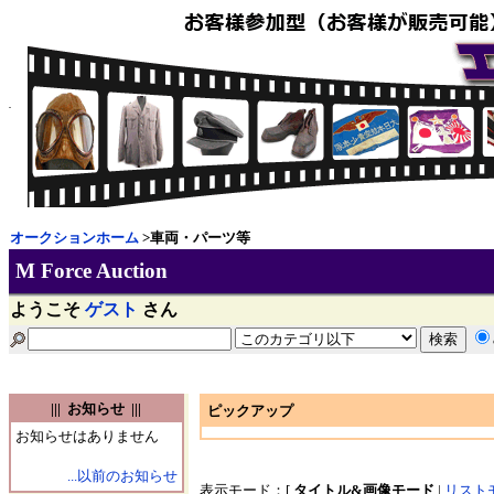
オークションホーム
>車両・パーツ等
M Force Auction
ようこそ
ゲスト
さん
||| お知らせ |||
ピックアップ
お知らせはありません
...以前のお知らせ
表示モード：[
タイトル&画像モード
|
リスト