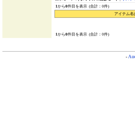
1
から
0
件目を表示 (合計：0件)
アイテム名(
1
から
0
件目を表示 (合計：0件)
-
Auc