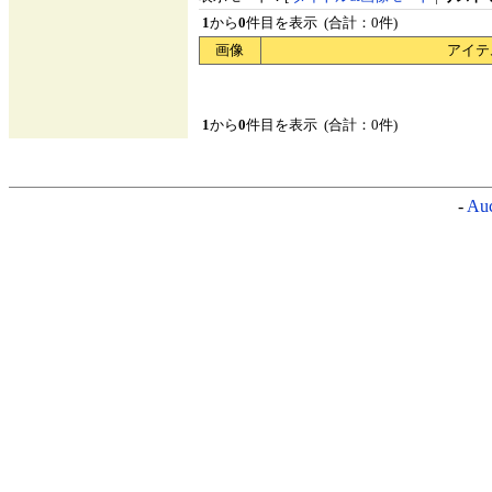
1
から
0
件目を表示 (合計：0件)
画像
アイテ
1
から
0
件目を表示 (合計：0件)
-
Auc