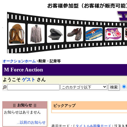
オークションホーム
>勲章・記章等
M Force Auction
ようこそ
ゲスト
さん
||| お知らせ |||
ピックアップ
お知らせはありません
...以前のお知らせ
表示モード：[
タイトル&画像モード
|
リスト