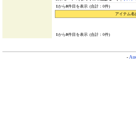
1
から
0
件目を表示 (合計：0件)
アイテム名(
1
から
0
件目を表示 (合計：0件)
-
Auc