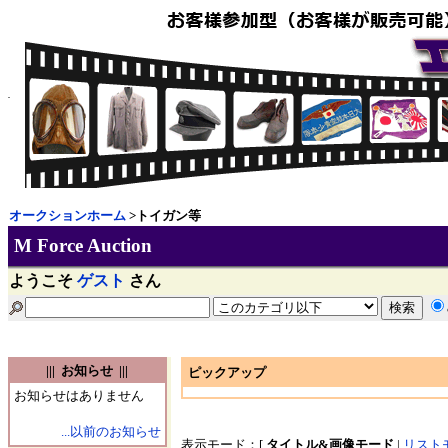
オークションホーム
>トイガン等
M Force Auction
ようこそ
ゲスト
さん
||| お知らせ |||
ピックアップ
お知らせはありません
...以前のお知らせ
表示モード：[
タイトル&画像モード
|
リスト